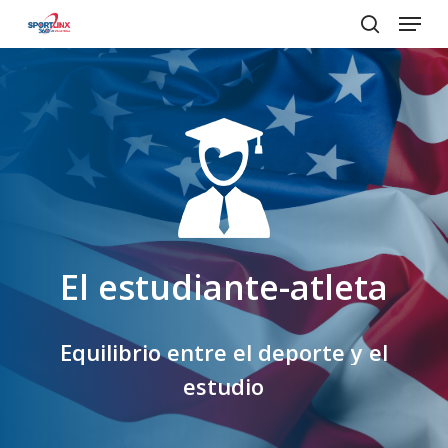
Menu
Skip
to
search
main
content
El
estudiante-atleta
Equilibrio
entre
el
deporte
y
el
estudio