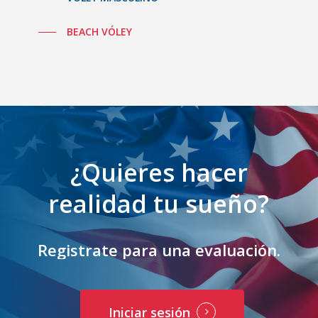
BEACH VÓLEY
¿Quieres
hacer
realidad
tu
sueño?
Registrate
para
una
evaluación.
Iniciar sesión