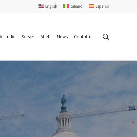
English
Italiano
Español
search
i studio
Servizi
Atleti
News
Contatti