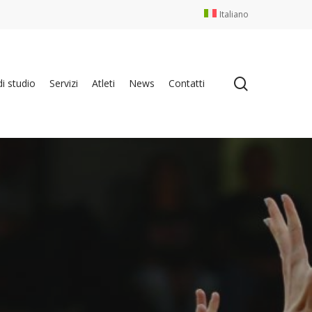
Italiano
search
i studio
Servizi
Atleti
News
Contatti