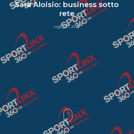
Sara Aloisio: business sotto
rete
Luglio 27, 2015