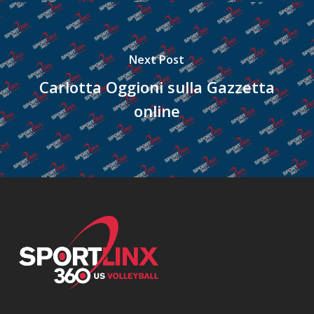
Next Post
Carlotta Oggioni sulla Gazzetta
online
Twitter
Facebook
LinkedIn
YouTube
Instagram