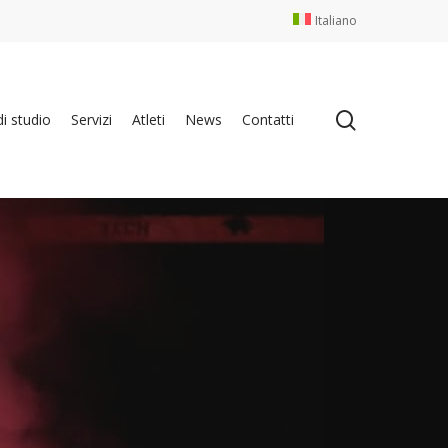
Italiano
search
i studio
Servizi
Atleti
News
Contatti