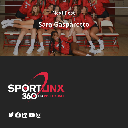
Next Post
Sara Gasparotto
Twitter
Facebook
LinkedIn
YouTube
Instagram